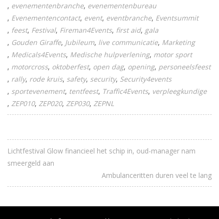
evenementenbranche
evenementenbureau
Evenementencontact
event
eventbranche
Eventsummit
feest
Festival
Fireman4Events
first aid
gala
Gouden Giraffe
Jubileum
live communicatie
Marketing
Medicals4Events
Medische hulpverlening
motor sport
motorcross
oktoberfest
open dag
opening
personeelsfeest
rally
rode kruis
safety
security
Security4events
sportevenement
tentfeest
Traffic4Events
verpleegkundige
ZEP010
ZEP020
ZEP030
ZEPNL
Lichtfestival Glow financieel het schip in, oud-manager nam
smeergeld aan
Ambulanceritten duren veel te lang