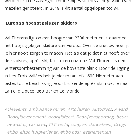
werden er in de Auvergne-Rhone-Alpes slechts acht gevallen van
mazelen genoteerd, in 2018 is dit aantal opgelopen tot 84.
Europa’s hoogstgelegen skidorp
Val Thorens
ligt op een hoogte van 2300 meter en is daarmee
het hoogstgelegen skidorp van Europa. Over de sneeuw hoef je
je hier nooit zorgen te maken! Net als dat je dat niet hoeft over
de skipistes, après-ski, faciliteiten enz. enz. Val Thorens is een
wintersportbestemming van de bovenste plank. Door de ligging
in
Les Trois Vallées
heb je hier maar liefst 600 kilometer aan
pistes tot je beschikking. Voor bruisende après-ski moet je naar
La Folie Douce, 360 Bar en Le Monde.
ALl4events
ambulance huren
Arts huren
Autocross
Award
Bedrijfsevenement
bedrijfsfeest
Bedrijvensportdag
beurs
bewaking
carnaval
CLC vecta
congres
dancefeest
Drugs
ehbo
ehbo hulpverlener
ehbo post
evenementen