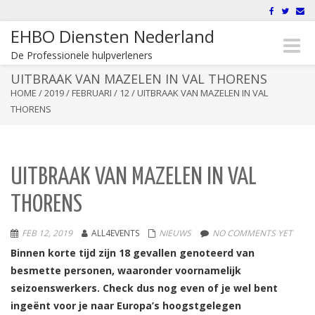
EHBO Diensten Nederland
Toggle
De Professionele hulpverleners
naviga
UITBRAAK VAN MAZELEN IN VAL THORENS
HOME
/
2019
/
FEBRUARI
/
12
/
UITBRAAK VAN MAZELEN IN VAL
THORENS
UITBRAAK VAN MAZELEN IN VAL
THORENS
FEB 12, 2019
ALL4EVENTS
NIEUWS
NO COMMENTS YET
Binnen korte tijd zijn 18 gevallen genoteerd van
besmette personen, waaronder voornamelijk
seizoenswerkers. Check dus nog even of je wel bent
ingeënt voor je naar Europa’s hoogstgelegen