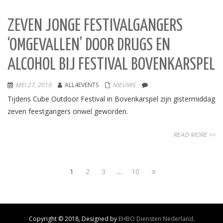
ZEVEN JONGE FESTIVALGANGERS
‘OMGEVALLEN’ DOOR DRUGS EN
ALCOHOL BIJ FESTIVAL BOVENKARSPEL
MEI 27, 2019
ALL4EVENTS
NIEUWS
Tijdens Cube Outdoor Festival in Bovenkarspel zijn gistermiddag
zeven feestgangers onwel geworden.
READ MORE >>
1
2
3
…
10
Copyright © 2018, Designed by
EHBO Diensten Nederland
.