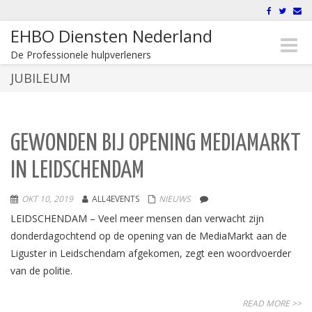
EHBO Diensten Nederland
Toggle
De Professionele hulpverleners
naviga
JUBILEUM
GEWONDEN BIJ OPENING MEDIAMARKT
IN LEIDSCHENDAM
OKT 10, 2019
ALL4EVENTS
NIEUWS
LEIDSCHENDAM – Veel meer mensen dan verwacht zijn
donderdagochtend op de opening van de MediaMarkt aan de
Liguster in Leidschendam afgekomen, zegt een woordvoerder
van de politie.
READ MORE >>