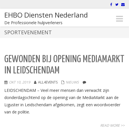
EHBO Diensten Nederland
Toggle
De Professionele hulpverleners
naviga
SPORTEVENEMENT
GEWONDEN BIJ OPENING MEDIAMARKT
IN LEIDSCHENDAM
OKT 10, 2019
ALL4EVENTS
NIEUWS
LEIDSCHENDAM – Veel meer mensen dan verwacht zijn
donderdagochtend op de opening van de MediaMarkt aan de
Liguster in Leidschendam afgekomen, zegt een woordvoerder
van de politie.
READ MORE >>