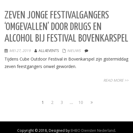
ZEVEN JONGE FESTIVALGANGERS
‘OMGEVALLEN’ DOOR DRUGS EN
ALCOHOL BIJ FESTIVAL BOVENKARSPEL
MEI 27, 2019
ALL4EVENTS
NIEUWS
Tijdens Cube Outdoor Festival in Bovenkarspel zijn gistermiddag
zeven feestgangers onwel geworden.
READ MORE >>
1
2
3
…
10
Copyright © 2018, Designed by
EHBO Diensten Nederland
.