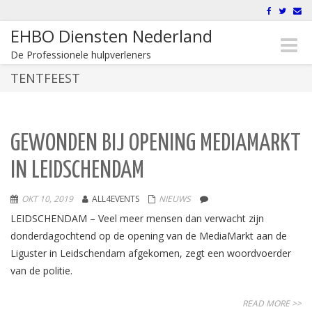
EHBO Diensten Nederland
Toggle
De Professionele hulpverleners
naviga
TENTFEEST
GEWONDEN BIJ OPENING MEDIAMARKT
IN LEIDSCHENDAM
OKT 10, 2019
ALL4EVENTS
NIEUWS
LEIDSCHENDAM – Veel meer mensen dan verwacht zijn
donderdagochtend op de opening van de MediaMarkt aan de
Liguster in Leidschendam afgekomen, zegt een woordvoerder
van de politie.
READ MORE >>