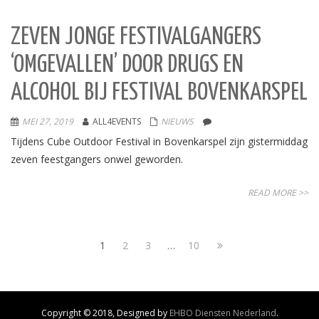
ZEVEN JONGE FESTIVALGANGERS
‘OMGEVALLEN’ DOOR DRUGS EN
ALCOHOL BIJ FESTIVAL BOVENKARSPEL
MEI 27, 2019
ALL4EVENTS
NIEUWS
Tijdens Cube Outdoor Festival in Bovenkarspel zijn gistermiddag
zeven feestgangers onwel geworden.
READ MORE >>
1
2
3
…
10
Copyright © 2018, Designed by
EHBO Diensten Nederland
.