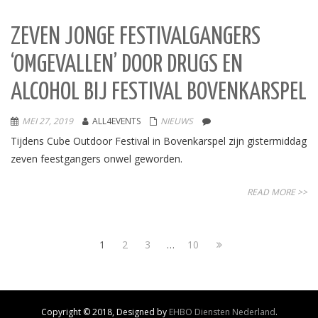
ZEVEN JONGE FESTIVALGANGERS
‘OMGEVALLEN’ DOOR DRUGS EN
ALCOHOL BIJ FESTIVAL BOVENKARSPEL
MEI 27, 2019
ALL4EVENTS
NIEUWS
Tijdens Cube Outdoor Festival in Bovenkarspel zijn gistermiddag
zeven feestgangers onwel geworden.
READ MORE >>
1
2
3
…
10
Copyright © 2018, Designed by
EHBO Diensten Nederland
.