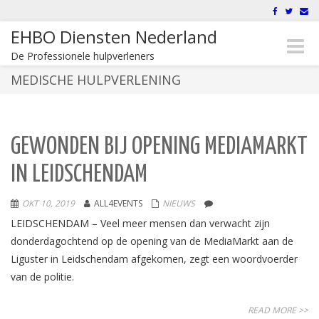
EHBO Diensten Nederland
Toggle
De Professionele hulpverleners
naviga
MEDISCHE HULPVERLENING
GEWONDEN BIJ OPENING MEDIAMARKT
IN LEIDSCHENDAM
OKT 10, 2019
ALL4EVENTS
NIEUWS
LEIDSCHENDAM – Veel meer mensen dan verwacht zijn
donderdagochtend op de opening van de MediaMarkt aan de
Liguster in Leidschendam afgekomen, zegt een woordvoerder
van de politie.
READ MORE >>