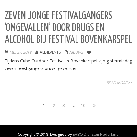
ZEVEN JONGE FESTIVALGANGERS
‘OMGEVALLEN’ DOOR DRUGS EN
ALCOHOL BIJ FESTIVAL BOVENKARSPEL
MEI 27, 2019
ALL4EVENTS
NIEUWS
Tijdens Cube Outdoor Festival in Bovenkarspel zijn gistermiddag
zeven feestgangers onwel geworden.
READ MORE >>
1
2
3
…
10
Copyright © 2018, Designed by
EHBO Diensten Nederland
.