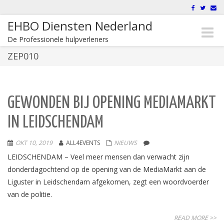
EHBO Diensten Nederland
Toggle
De Professionele hulpverleners
naviga
ZEP010
GEWONDEN BIJ OPENING MEDIAMARKT
IN LEIDSCHENDAM
OKT 10, 2019
ALL4EVENTS
NIEUWS
LEIDSCHENDAM – Veel meer mensen dan verwacht zijn
donderdagochtend op de opening van de MediaMarkt aan de
Liguster in Leidschendam afgekomen, zegt een woordvoerder
van de politie.
READ MORE >>