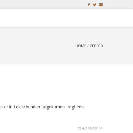
HOME
/
ZEP030
ster in Leidschendam afgekomen, zegt een
READ MORE >>