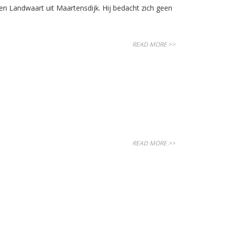
n Landwaart uit Maartensdijk. Hij bedacht zich geen
READ MORE >>
READ MORE >>