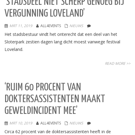
‘STADSDEEL NIET SCHERP GENOEG BIJ
VERGUNNING LOVELAND’
MRT 11, 2019
ALL4EVENTS
NIEUWS
Het stadsbestuur vindt het onterecht dat een deel van het
Sloterpark zestien dagen lang dicht moest vanwege festival
Loveland.
READ MORE >>
‘RUIM 60 PROCENT VAN
DOKTERSASSISTENTEN MAAKT
GEWELDINCIDENT MEE’
MRT 10, 2019
ALL4EVENTS
NIEUWS
Circa 62 procent van de doktersassistenten heeft in de