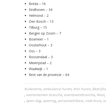
Breda – 16
Eindhoven – 34
Helmond – 2
Den Bosch – 13
Tilburg – 15
Bergen op Zoom – 7
Boxmeer – 1
Oosterhout – 3
Oss – 3
Roosendaal – 3
Meierijstad – 2
Waalwijk – 1
Rest van de provincie – 64
ALl4events
ambulance huren
Arts huren
Bedrijf
evenementen branche
eventeventbranche
feest
open dag
opening
personeelsfeest
rode kruis
s