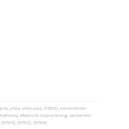
gres
ehbo
ehbo post
EHBOD
evenementen
ls4Events
Medische hulpverlening
oktoberfest
ZEP010
ZEP020
ZEP030