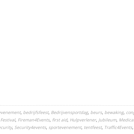
sevenement
bedrijfsfeest
Bedrijvensportdag
beurs
bewaking
con
Festival
Fireman4Events
first aid
Hulpverlener
Jubileum
Medica
ecurity
Security4events
sportevenement
tentfeest
Traffic4Events