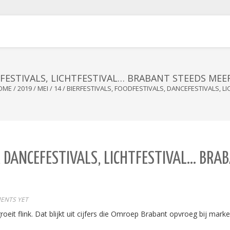
EFESTIVALS, LICHTFESTIVAL… BRABANT STEEDS MEE
OME
/
2019
/
MEI
/
14
/
BIERFESTIVALS, FOODFESTIVALS, DANCEFESTIVALS, 
, DANCEFESTIVALS, LICHTFESTIVAL… BRA
ENTS YET
groeit flink. Dat blijkt uit cijfers die Omroep Brabant opvroeg bij mar