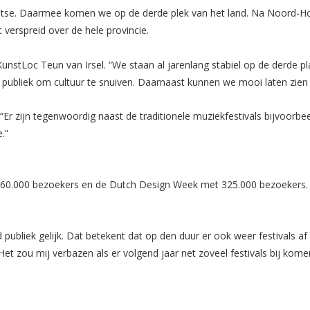
rabantse. Daarmee komen we op de derde plek van het land. Na Noord-Ho
 verspreid over de hele provincie.
unstLoc Teun van Irsel. “We staan al jarenlang stabiel op de derde pla
t publiek om cultuur te snuiven. Daarnaast kunnen we mooi laten zien
 “Er zijn tegenwoordig naast de traditionele muziekfestivals bijvoorbe
.”
760.000 bezoekers en de Dutch Design Week met 325.000 bezoekers. Be
eid publiek gelijk. Dat betekent dat op den duur er ook weer festivals a
. Het zou mij verbazen als er volgend jaar net zoveel festivals bij kome