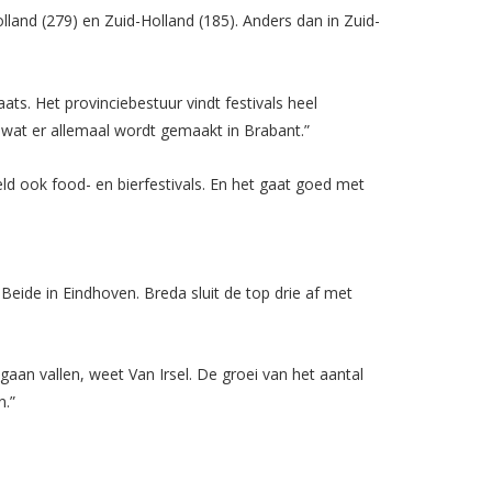
lland (279) en Zuid-Holland (185). Anders dan in Zuid-
ats. Het provinciebestuur vindt festivals heel
 wat er allemaal wordt gemaakt in Brabant.”
eld ook food- en bierfestivals. En het gaat goed met
ide in Eindhoven. Breda sluit de top drie af met
f gaan vallen, weet Van Irsel. De groei van het aantal
n.”