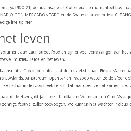
gekondigd: PISO 21, de hitsensatie uit Colombia die momenteel bovena
EL CANARIO’ CON MERCADONEGRO en de Spaanse urban artiest C. TANG
edige line-up
hier
.
het leven
ssortiment aan Latin street food en zijn er veel verrassingen aan het
tewel: muziek, liefde en het leven.
aanse hits. Ook in de clubs slaat de muziekstijl aan: Fiesta Macumba 
ls als Lowlands, Amsterdam Open Air en Paaspop weten ze de sfeer ook 
t een schot in de roos bleek te zijn. Dit jaar doen ze dat samen me
aast de Melkweg dit jaar onze familia van Waterkant en Club Mystique
nnige festival zullen toevoegen. We kunnen niet wachten..!’ aldus 