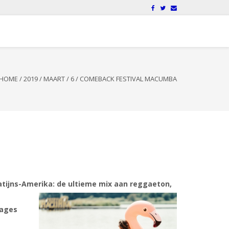
HOME
/
2019
/
MAART
/
6
/
COMEBACK FESTIVAL MACUMBA
atijns-Amerika: de ultieme mix aan reggaeton,
tages