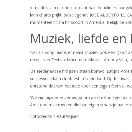
Inmiddels zijn er drie internationale headliners aan
latin charts prijkt, salsalegende JOSE ALBERTO ‘
momenteel hit na hit scoort in Amerika. Bekijk de voll
Muziek, liefde en 
Net als vorig jaar is er naast muziek ook een groot a
recept van Festival Macumba: Música, Amor y Vida, of
De Nederlandse hitlijsten staan bomvol Latijns-Amerik
succesvolle latin clubfeest in Nederland. Op festiva
ontstond daarom het idee voor een eigen festival, wa
‘We zijn bijzonder verheugd om aan te kondigen dat n
Amsterdamse merken die hun eigen smaakje aan ons zo
Fotocredits > Paul Wijsen