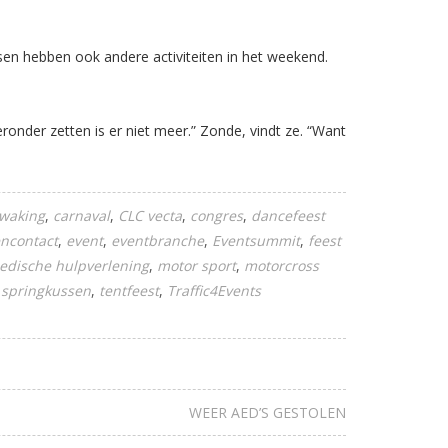
sen hebben ook andere activiteiten in het weekend.
ronder zetten is er niet meer.” Zonde, vindt ze. “Want
waking
carnaval
CLC vecta
congres
dancefeest
ncontact
event
eventbranche
Eventsummit
feest
edische hulpverlening
motor sport
motorcross
springkussen
tentfeest
Traffic4Events
WEER AED’S GESTOLEN