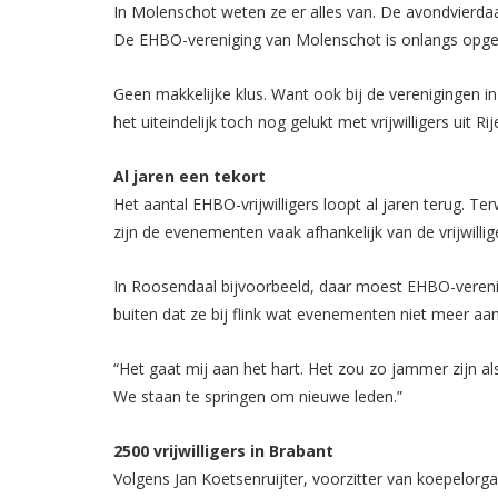
In Molenschot weten ze er alles van. De avondvierdaa
De EHBO-vereniging van Molenschot is onlangs opgeh
Geen makkelijke klus. Want ook bij de verenigingen in 
het uiteindelijk toch nog gelukt met vrijwilligers uit
Al jaren een tekort
Het aantal EHBO-vrijwilligers loopt
al jaren
terug. Ter
zijn de evenementen vaak afhankelijk van de vrijwilli
In Roosendaal bijvoorbeeld, daar moest EHBO-verenigi
buiten dat ze bij flink wat evenementen niet meer aa
“Het gaat mij aan het hart. Het zou zo jammer zijn als
We staan te springen om nieuwe leden.”
2500 vrijwilligers in Brabant
Volgens Jan Koetsenruijter, voorzitter van koepelorg