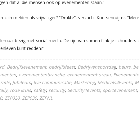
 zeggen dat al die mensen ook op evenementen staan.”
ich melden als vrijwilliger? “Drukte”, verzucht Koetsenruijter. “Men
llemaal bezig met social media. De tijd van samen flink je schouders e
senleven kunt redden?”
rd
Bedrijfsevenement
bedrijfsfeest
Bedrijvensportdag
beurs
be
ementen
evenementenbranche
evenementenbureau
Evenemente
raffe
Jubileum
live communicatie
Marketing
Medicals4Events
M
rally
rode kruis
safety
security
Security4events
sportevenement
0
ZEP020
ZEP030
ZEPNL