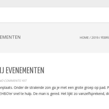
ENEMENTEN
HOME
/
2019
/
FEBR
BIJ EVENEMENTEN
NO COMMENTS YET
onplaats. Onder de stralende zon ga je met een grote groep op pad. 
HBO’er snel te hulp. De man is gered. Het lijkt zo vanzelfsprekend, die