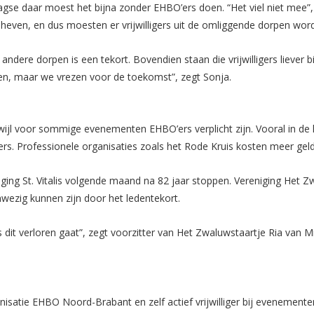
gse daar moest het bijna zonder EHBO’ers doen. “Het viel niet mee”, 
even, en dus moesten er vrijwilligers uit de omliggende dorpen wor
andere dorpen is een tekort. Bovendien staan die vrijwilligers liever b
 Rijen, maar we vrezen voor de toekomst”, zegt Sonja.
wijl voor sommige evenementen EHBO’ers verplicht zijn. Vooral in de
gers. Professionele organisaties zoals het Rode Kruis kosten meer geld
ng St. Vitalis volgende maand na 82 jaar stoppen. Vereniging Het Zw
nwezig kunnen zijn door het ledentekort.
 dit verloren gaat”, zegt voorzitter van Het Zwaluwstaartje Ria van Mi
anisatie EHBO Noord-Brabant en zelf actief vrijwilliger bij evenement