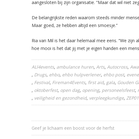
aangesloten bij zijn organisatie. “Maar dat wil niet
De belangrijkste reden waarom steeds minder mensen z
Maar goed, ze hebben altijd een smoesje.”
Ria van Mil is het daar helemaal mee eens. “We zijn a
hoe mooi is het dat jij met je eigen handen een men
ALl4events
ambulance huren
Arts
Autocross
Awa
Drugs
ehbo
ehbo hulpverlener
ehbo post
even
Festival
Fireman4Events
first aid
gala
Gouden Gi
oktoberfest
open dag
opening
personeelsfeest
veiligheid en gezondheid
verpleegkundige
ZEP01
Geef je lichaam een boost voor de herfst