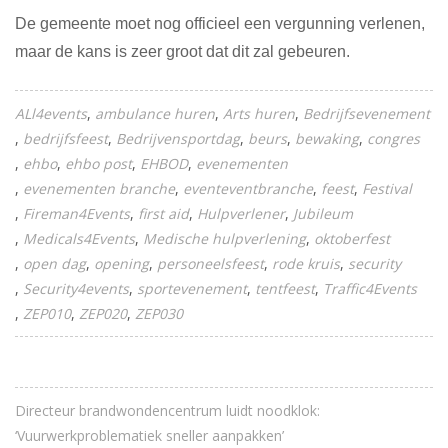
De gemeente moet nog officieel een vergunning verlenen,
maar de kans is zeer groot dat dit zal gebeuren.
ALl4events
ambulance huren
Arts huren
Bedrijfsevenement
bedrijfsfeest
Bedrijvensportdag
beurs
bewaking
congres
ehbo
ehbo post
EHBOD
evenementen
evenementen branche
eventeventbranche
feest
Festival
Fireman4Events
first aid
Hulpverlener
Jubileum
Medicals4Events
Medische hulpverlening
oktoberfest
open dag
opening
personeelsfeest
rode kruis
security
Security4events
sportevenement
tentfeest
Traffic4Events
ZEP010
ZEP020
ZEP030
Directeur brandwondencentrum luidt noodklok:
‘Vuurwerkproblematiek sneller aanpakken’