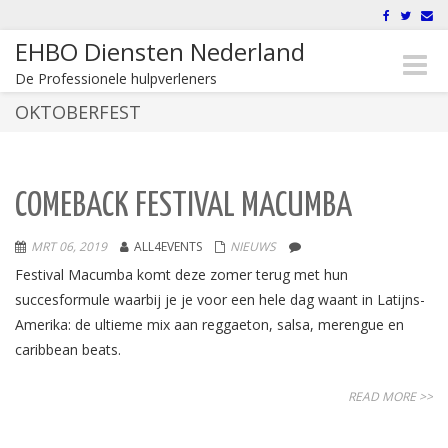
EHBO Diensten Nederland
Toggle
De Professionele hulpverleners
naviga
OKTOBERFEST
COMEBACK FESTIVAL MACUMBA
MRT 06, 2019
ALL4EVENTS
NIEUWS
Festival Macumba komt deze zomer terug met hun
succesformule waarbij je je voor een hele dag waant in Latijns-
Amerika: de ultieme mix aan reggaeton, salsa, merengue en
caribbean beats.
READ MORE >>