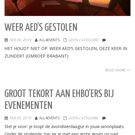
WEER AED’S GESTOLEN
FEB 06, 2019
ALL4EVENTS
GEEN CATEGORIE
HET HOUDT NIET OP: WEER AED’S GESTOLEN, DEZE KEER IN
ZUNDERT (OMROEP BRABANT)
READ MORE >>
GROOT TEKORT AAN EHBO’ERS BIJ
EVENEMENTEN
FEB 05, 2019
ALL4EVENTS
GEEN CATEGORIE
Stel je voor: je loopt de avondvierdaagse in jouw woonplaats.
Onder de stralende zon ga je met een grote groep op pad.