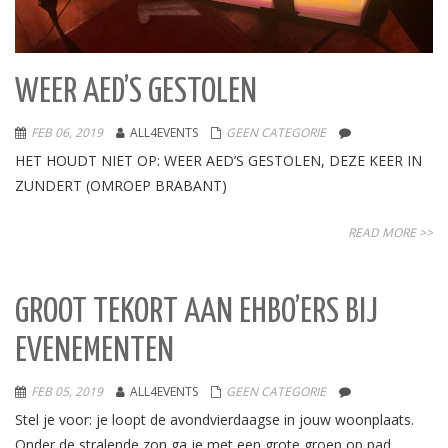
WEER AED’S GESTOLEN
FEB 06, 2019
ALL4EVENTS
GEEN CATEGORIE
HET HOUDT NIET OP: WEER AED’S GESTOLEN, DEZE KEER IN
ZUNDERT (OMROEP BRABANT)
READ MORE >>
GROOT TEKORT AAN EHBO’ERS BIJ
EVENEMENTEN
FEB 05, 2019
ALL4EVENTS
GEEN CATEGORIE
Stel je voor: je loopt de avondvierdaagse in jouw woonplaats.
Onder de stralende zon ga je met een grote groep op pad.