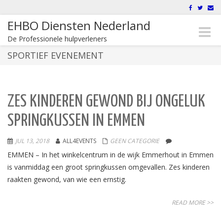
EHBO Diensten Nederland
Toggle
De Professionele hulpverleners
naviga
SPORTIEF EVENEMENT
ZES KINDEREN GEWOND BIJ ONGELUK
SPRINGKUSSEN IN EMMEN
JUL 13, 2018
ALL4EVENTS
GEEN CATEGORIE
EMMEN – In het winkelcentrum in de wijk Emmerhout in Emmen
is vanmiddag een groot springkussen omgevallen. Zes kinderen
raakten gewond, van wie een ernstig.
READ MORE >>