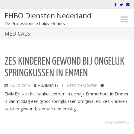
EHBO Diensten Nederland
Toggle
De Professionele hulpverleners
naviga
MEDICALS
ZES KINDEREN GEWOND BIJ ONGELUK
SPRINGKUSSEN IN EMMEN
JUL 13, 2018
ALL4EVENTS
GEEN CATEGORIE
EMMEN – In het winkelcentrum in de wijk Emmerhout in Emmen
is vanmiddag een groot springkussen omgevallen. Zes kinderen
raakten gewond, van wie een ernstig.
READ MORE >>