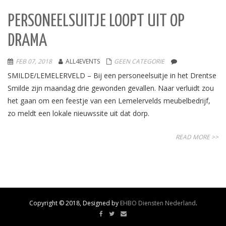
PERSONEELSUITJE LOOPT UIT OP
DRAMA
FEB 07, 2018
ALL4EVENTS
GEEN CATEGORIE
SMILDE/LEMELERVELD – Bij een personeelsuitje in het Drentse
Smilde zijn maandag drie gewonden gevallen. Naar verluidt zou
het gaan om een feestje van een Lemelervelds meubelbedrijf,
zo meldt een lokale nieuwssite uit dat dorp.
READ MORE >>
Copyright © 2018, Designed by
EHBO Diensten Nederland
.