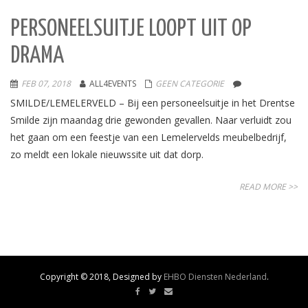
PERSONEELSUITJE LOOPT UIT OP
DRAMA
FEB 07, 2018
ALL4EVENTS
GEEN CATEGORIE
SMILDE/LEMELERVELD – Bij een personeelsuitje in het Drentse
Smilde zijn maandag drie gewonden gevallen. Naar verluidt zou
het gaan om een feestje van een Lemelervelds meubelbedrijf,
zo meldt een lokale nieuwssite uit dat dorp.
READ MORE >>
Copyright © 2018, Designed by
EHBO Diensten Nederland
.