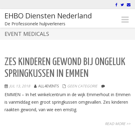
EHBO Diensten Nederland
Toggle
De Professionele hulpverleners
naviga
EVENT MEDICALS
ZES KINDEREN GEWOND BIJ ONGELUK
SPRINGKUSSEN IN EMMEN
JUL 13, 2018
ALL4EVENTS
GEEN CATEGORIE
EMMEN – In het winkelcentrum in de wijk Emmerhout in Emmen
is vanmiddag een groot springkussen omgevallen. Zes kinderen
raakten gewond, van wie een ernstig.
READ MORE >>